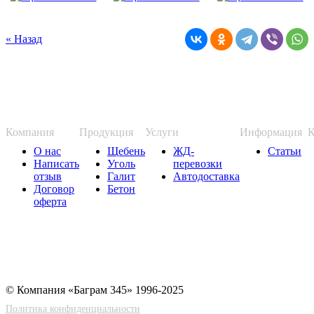
« Назад
Компания
Продукция
Услуги
Информация
К
О нас
Щебень
ЖД-
Статьи
Написать
Уголь
перевозки
отзыв
Галит
Автодоставка
Договор
Бетон
оферта
© Компания «Баграм 345» 1996-2025
Политика конфиденциальности