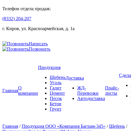
Телефон отдела продаж:
(8332) 204-207
г. Киров, ул. Красноармейская, д. 1а
Написать
Позвонить
Продукция
Сдела
Щебень
Доставка
Уголь
О
Галит
ЖД-
Прайс-
Главная
компании
Цемент
Перевозки
листы
Песок
Автодоставка
Бетон
Грунт
Главная
/
Продукция ООО «Компания Баграм-345»
/
Щебень
/