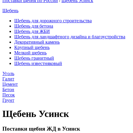
Поставки щебня по России
/
Щебень Усинск
Щебень
Щебень для дорожного строительства
Щебень для бетона
Щебень для ЖБИ
Щебень для ландшафтного дизайна и благоустройства
Декоративный камень
Крупный щебень
Мелкий щебень
Щебень гранитный
Щебень известняковый
Уголь
Галит
Цемент
Бетон
Песок
Грунт
Щебень Усинск
Поставки щебня ЖД в Усинск