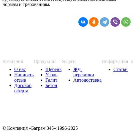
нормам и требованиям.
Компания
Продукция
Услуги
Информация
К
О нас
Щебень
ЖД-
Статьи
Написать
Уголь
перевозки
отзыв
Галит
Автодоставка
Договор
Бетон
оферта
© Компания «Баграм 345» 1996-2025