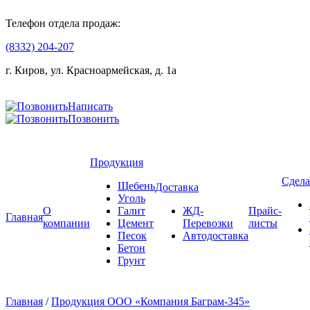
Телефон отдела продаж:
(8332) 204-207
г. Киров, ул. Красноармейская, д. 1а
Написать
Позвонить
Продукция
Сдела
Щебень
Доставка
Уголь
О
Галит
ЖД-
Прайс-
Главная
компании
Цемент
Перевозки
листы
Песок
Автодоставка
Бетон
Грунт
Главная
/
Продукция ООО «Компания Баграм-345»