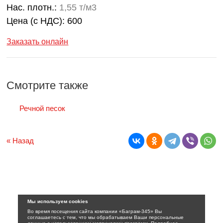
Нас. плотн.:
1,55 т/м3
Цена (с НДС):
600
Заказать онлайн
Смотрите также
Речной песок
« Назад
Мы используем cookies
Во время посещения сайта компании «Баграм-345» Вы
соглашаетесь с тем, что мы обрабатываем Ваши персональные
© Компания «Баграм 345» 1996-2025