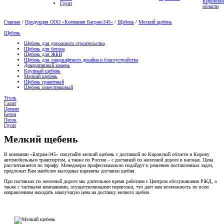
Кировско
Грунт
области
Главная
/
Продукция ООО «Компания Баграм-345»
/
Щебень
/
Мелкий щебень
Щебень
Щебень для дорожного строительства
Щебень для бетона
Щебень для ЖБИ
Щебень для ландшафтного дизайна и благоустройства
Декоративный камень
Крупный щебень
Мелкий щебень
Щебень гранитный
Щебень известняковый
Уголь
Галит
Цемент
Бетон
Песок
Грунт
Мелкий щебень
В компании «Баграм-345» покупайте мелкий щебень с доставкой по Кировской области и Кирову
автомобильным транспортом, а также по России – с доставкой по железной дороге в вагонах. Цена
рассчитывается по тарифу. Менеджеры профессионально подойдут к решению поставленных задач,
предложат Вам наиболее выгодные варианты доставки щебня.
При поставках по железной дороге мы длительное время работаем с Центром обслуживания РЖД, а
также с частными компаниями, осуществляющими перевозки, что дает нам возможность по всем
направлениям находить наилучшую цена на доставку мелкого щебня.