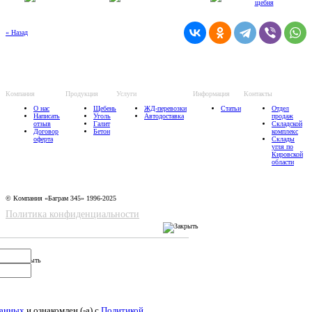
« Назад
Компания
Продукция
Услуги
Информация
Контакты
О нас
Щебень
ЖД-перевозки
Статьи
Отдел
Написать
Уголь
Автодоставка
продаж
отзыв
Галит
Складской
Договор
Бетон
комплекс
оферта
Склады
угля по
Кировской
области
© Компания «Баграм 345» 1996-2025
Политика конфиденциальности
данных
и ознакомлен (-а) c
Политикой