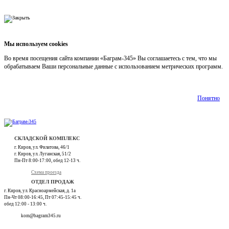
Мы используем cookies
Во время посещения сайта компании «Баграм-345» Вы соглашаетесь с тем, что мы
обрабатываем Ваши персональные данные с использованием метрических программ.
Подробнее
Понятно
СКЛАДСКОЙ КОМПЛЕКС
г. Киров, ул. Филатова, 46/1
г. Киров, ул. Луганская, 51/2
Пн-Пт 8:00-17:00, обед 12-13 ч.
Схема проезда
ОТДЕЛ ПРОДАЖ
г. Киров, ул. Красноармейская, д. 1а
Пн-Чт 08:00-16:45, Пт 07:45-15:45 ч.
обед 12:00 - 13:00 ч.
kom@bagram345.ru