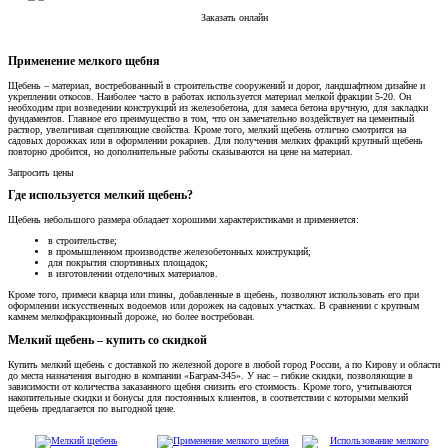
Заказать онлайн
Применение мелкого щебня
Щебень – материал, востребованный в строительстве сооружений и дорог, ландшафтном дизайне и
укреплении откосов. Наиболее часто в работах используется материал мелкой фракции 5-20. Он
необходим при возведении конструкций из железобетона, для замеса бетона вручную, для закладки
фундаментов. Главное его преимущество в том, что он замечательно воздействует на цементный
раствор, увеличивая сцепляющие свойства. Кроме того, мелкий щебень отлично смотрится на
садовых дорожках или в оформлении рокариев. Для получения мелких фракций крупный щебень
повторно дробится, но дополнительные работы сказываются на цене на материал.
Запросить цены
Где используется мелкий щебень?
Щебень небольшого размера обладает хорошими характеристиками и применяется:
в строительстве;
в промышленном производстве железобетонных конструкций;
для покрытия спортивных площадок;
в изготовлении отделочных материалов.
Кроме того, примеси кварца или глины, добавленные в щебень, позволяют использовать его при
оформлении искусственных водоемов или дорожек на садовых участках. В сравнении с крупным
камнем мелкофракционный дороже, но более востребован.
Мелкий щебень – купить со скидкой
Купить мелкий щебень с доставкой по железной дороге в любой город России, а по Кирову и области
до места назначения выгодно в компании «Баграм-345». У нас – гибкие скидки, позволяющие в
зависимости от количества заказанного щебня снизить его стоимость. Кроме того, учитываются
накопительные скидки и бонусы для постоянных клиентов, в соответствии с которыми мелкий
щебень предлагается по выгодной цене.