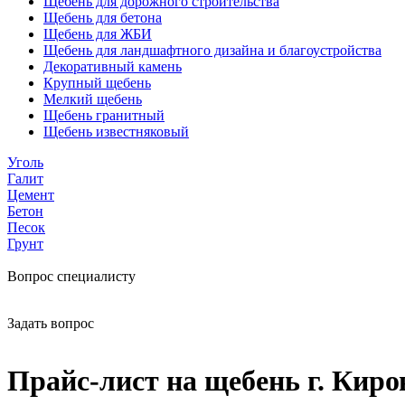
Щебень для дорожного строительства
Щебень для бетона
Щебень для ЖБИ
Щебень для ландшафтного дизайна и благоустройства
Декоративный камень
Крупный щебень
Мелкий щебень
Щебень гранитный
Щебень известняковый
Уголь
Галит
Цемент
Бетон
Песок
Грунт
Вопрос специалисту
Задать вопрос
Прайс-лист на щебень г. Киро