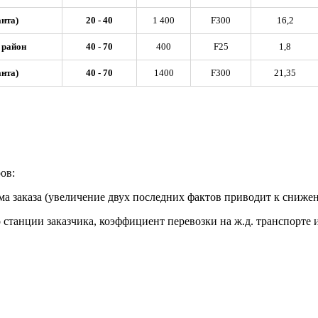
анта)
20 - 40
1 400
F300
16,2
 район
40 - 70
400
F25
1,8
анта)
40 - 70
1400
F300
21,35
ов:
ма заказа (увеличение двух последних фактов приводит к снижен
 станции заказчика, коэффициент перевозки на ж.д. транспорте и