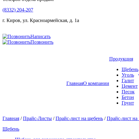
(8332) 204-207
г. Киров, ул. Красноармейская, д. 1а
Написать
Позвонить
Продукция
Щебень
Уголь
Галит
Главная
О компании
Цемент
Песок
Бетон
Грунт
Главная
/
Прайс-Листы
/
Прайс-лист на щебень
/
Прайс-лист на 
Щебень