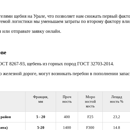
елями щебня на Урале, что позволяет нам снижать первый факт
темой логистики мы уменьшаем затраты по второму фактору вли
 или отправьте заявку онлайн.
ове
ОСТ 8267-93, щебень из горных пород ГОСТ 32703-2014.
елезной дороге, могут возникать перебои в пополнении запасо
Фракция,
Проч
Моро
Лещад
мм
ность
зостой
ность %
кость
 район
5 - 20
400
F25
23,2
анта)
5-20
1400
F300
14.8