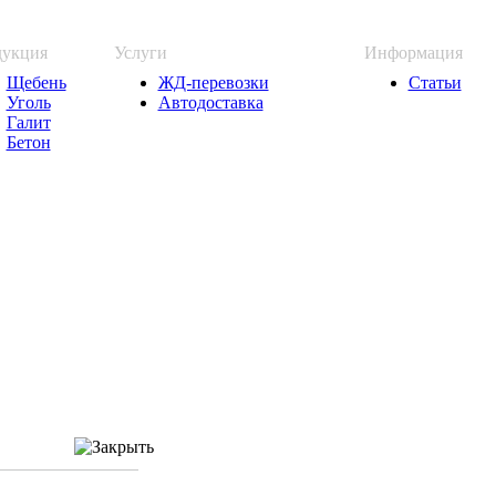
укция
Услуги
Информация
Щебень
ЖД-перевозки
Статьи
Уголь
Автодоставка
Галит
Бетон