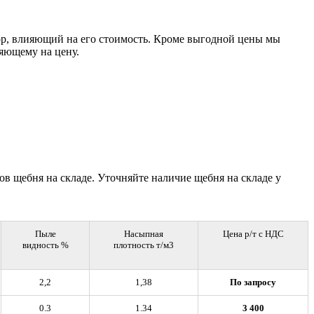
ор, влияющий на его стоимость. Кроме выгодной цены мы
яющему на цену.
в щебня на складе. Уточняйте наличие щебня на складе у
Пыле
Насыпная
Цена р/т с НДС
видность %
плотность т/м3
2,2
1,38
По запросу
0.3
1.34
3 400