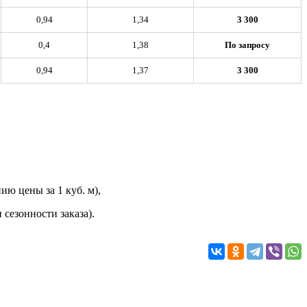
0,94
1,34
3 300
0,4
1,38
По запросу
0,94
1,37
3 300
ию цены за 1 куб. м),
 сезонности заказа).