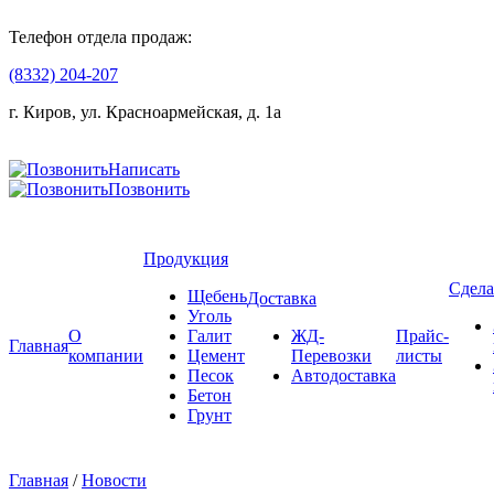
Телефон отдела продаж:
(8332) 204-207
г. Киров, ул. Красноармейская, д. 1а
Написать
Позвонить
Продукция
Сдела
Щебень
Доставка
Уголь
О
Галит
ЖД-
Прайс-
Главная
компании
Цемент
Перевозки
листы
Песок
Автодоставка
Бетон
Грунт
Главная
/
Новости