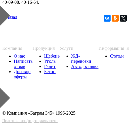
40-09-08, 40-16-64.
« Назад
Компания
Продукция
Услуги
Информация
К
О нас
Щебень
ЖД-
Статьи
Написать
Уголь
перевозки
отзыв
Галит
Автодоставка
Договор
Бетон
оферта
© Компания «Баграм 345» 1996-2025
Политика конфиденциальности