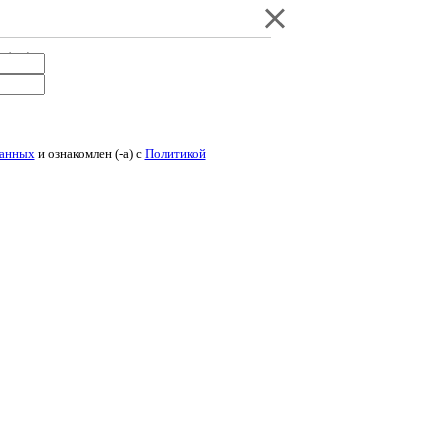
данных
и ознакомлен (-а) c
Политикой